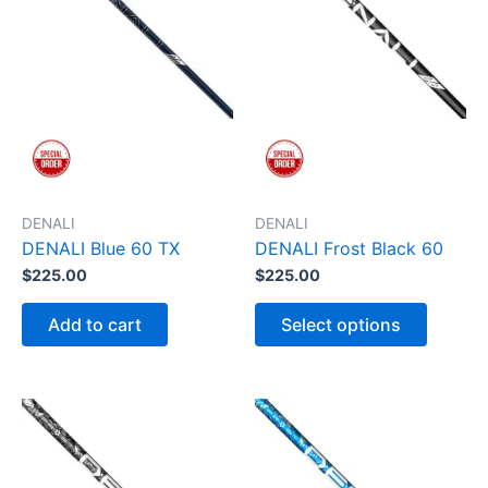
DENALI
DENALI
DENALI Blue 60 TX
DENALI Frost Black 60
$
225.00
$
225.00
T
h
Add to cart
Select options
i
s
p
r
o
d
u
c
t