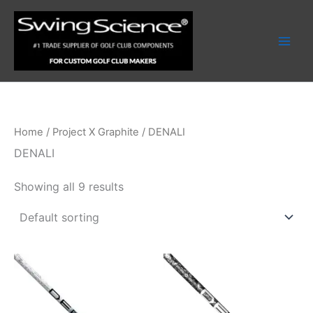
Skip
to
content
Home
/
Project X Graphite
/ DENALI
DENALI
Showing all 9 results