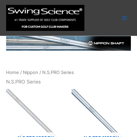
Skip
to
content
Home
/
Nippon
/ N.S.PRO Series
N.S.PRO Series